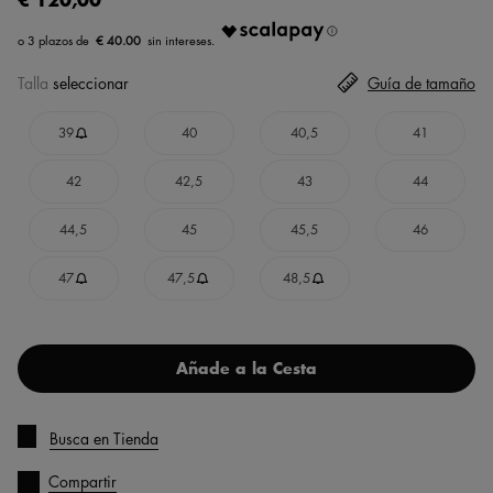
€ 40.00
Talla
seleccionar
Guía de tamaño
39
40
40,5
41
42
42,5
43
44
44,5
45
45,5
46
47
47,5
48,5
Añade a la Cesta
Busca en Tienda
Compartir