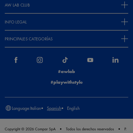
AW LAB CLUB
INFO LEGAL
PRINCIPALES CATEGORÍAS
#awlab
#playwithstyle
Language:
Italian
Spanish
English
Copyright © 2026 Compar SpA
Todos los derechos reservados
P.