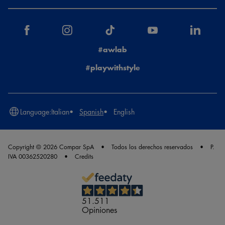
#awlab
#playwithstyle
Language:
Italian
Spanish
English
Copyright © 2026 Compar SpA
Todos los derechos reservados
P.
IVA 00362520280
Credits
51.511
Opiniones