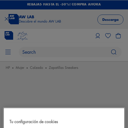
REBAJAS HASTA EL -50%! COMPRA AHORA
AW LAB
Descarga
Descubre el mundo AW LAB
HP
Mujer
Calzado
Zapatillas Sneakers
Tu configuración de cookies