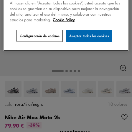
Al hacer clic en “Aceptar todas las cookies”, usted acepta que las
cookies se guarden en su dispositivo para mejorar la navegación
del sitio, analizar el uso del mismo, y colaborar con nuestros
estudios para marketing.
Cookie Policy
Configuración de cookies
Aceptar todas las cookies
color
rosa/lila/negro
10 colores
Nike Air Max Moto 2k
79,90 €
-39%