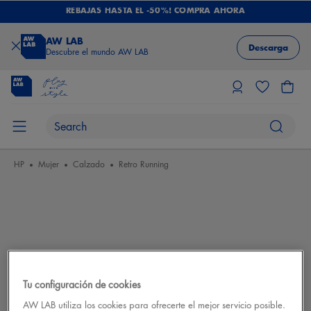
REBAJAS HASTA EL -50%! COMPRA AHORA
AW LAB
Descarga
Descubre el mundo AW LAB
HP
Mujer
Calzado
Retro Running
Tu configuración de cookies
AW LAB utiliza los cookies para ofrecerte el mejor servicio posible.