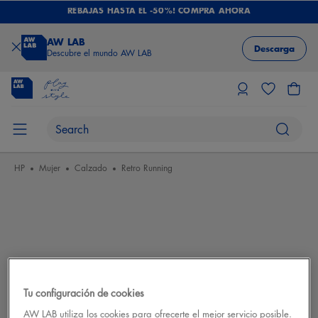
REBAJAS HASTA EL -50%! COMPRA AHORA
AW LAB
Descarga
Descubre el mundo AW LAB
HP
Mujer
Calzado
Retro Running
Tu configuración de cookies
AW LAB utiliza los cookies para ofrecerte el mejor servicio posible.