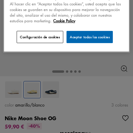
Al hacer clic en “Aceptar todas las cookies”, usted acepta que las
cookies se guarden en su dispositivo para mejorar la navegación
del sitio, analizar el uso del mismo, y colaborar con nuestros
estudios para marketing.
Cookie Policy
Configuración de cookies
Aceptar todas las cookies
color
amarillo/blanco
3 colores
Nike Moon Shoe OG
59,90 €
-40%