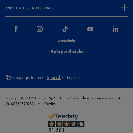
PRINCIPALES CATEGORÍAS
#awlab
#playwithstyle
Language:
Italian
Spanish
English
Copyright © 2026 Compar SpA
Todos los derechos reservados
P.
IVA 00362520280
Credits
51.581