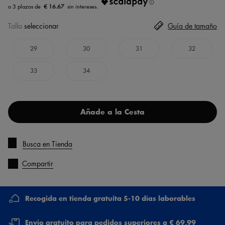
€ 16.67
Talla
seleccionar
Guía de tamaño
29
30
31
32
33
34
Añade a la Cesta
Busca en Tienda
Compartir
Recogida en tienda gratuita 5-10 días laborables
Envío gratuito para pedidos superiores a € 69,99