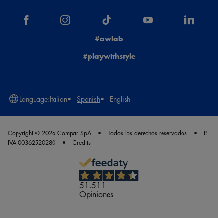
#awlab
#playwithstyle
Language:
Italian
Spanish
English
Copyright © 2026 Compar SpA
Todos los derechos reservados
P.
IVA 00362520280
Credits
51.511
Opiniones