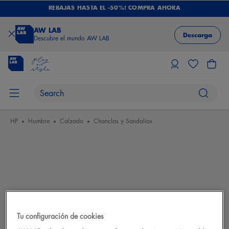
REBAJAS HASTA EL -50%! COMPRA AHORA
AW LAB
Descarga
Descubre el mundo AW LAB
HP
Hombre
Calzado
Chanclas y Sandalias
Tu configuración de cookies