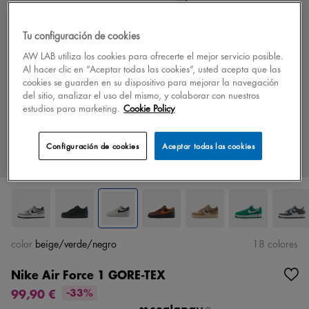
Tu configuración de cookies
AW LAB utiliza los cookies para ofrecerte el mejor servicio posible.
Al hacer clic en “Aceptar todas las cookies”, usted acepta que las
cookies se guarden en su dispositivo para mejorar la navegación
del sitio, analizar el uso del mismo, y colaborar con nuestros
estudios para marketing.
Cookie Policy
Configuración de cookies
Aceptar todas las cookies
color
beige/verde/negro
18 colores
Nike Air Force 1 GORE-TEX
99,90 €
-33%