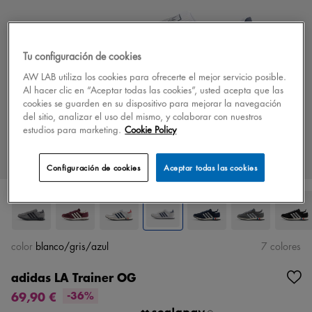
Tu configuración de cookies
AW LAB utiliza los cookies para ofrecerte el mejor servicio posible.
Al hacer clic en “Aceptar todas las cookies”, usted acepta que las
cookies se guarden en su dispositivo para mejorar la navegación
del sitio, analizar el uso del mismo, y colaborar con nuestros
estudios para marketing.
Cookie Policy
Configuración de cookies
Aceptar todas las cookies
color
blanco/gris/azul
7 colores
adidas LA Trainer OG
69,90 €
-36%