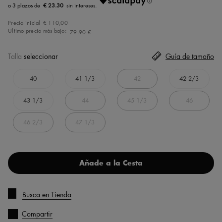
€ 23.30
Precio inicial
€ 110,00
Ultimo precio más bajo:
79.90 €
Talla
seleccionar
Guía de tamaño
40
41 1/3
42
42 2/3
43 1/3
44
45 1/3
46
46 2/3
47 1/3
Añade a la Cesta
Busca en Tienda
Compartir