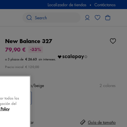
Localizador de tiendas
Contáctanos
New Balance 327
79,90 €
-33%
€ 26.63
Precio inicial
€ 120,00
color
azul claro/beige
2 colores
tar todas las
gación del
Policy
Talla
seleccionar
Guía de tamaño