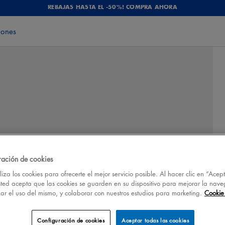
REBAJAS HASTA EL -50%! COMPRA AHORA
iones
ración de cookies
iza los cookies para ofrecerte el mejor servicio posible. Al hacer clic en “Acep
sted acepta que las cookies se guarden en su dispositivo para mejorar la nave
izar el uso del mismo, y colaborar con nuestros estudios para marketing.
Cookie 
Configuración de cookies
Aceptar todas las cookies