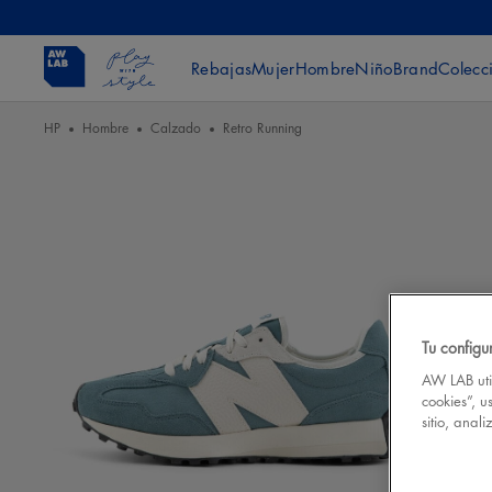
Rebajas
Mujer
Hombre
Niño
Brand
Colecc
HP
Hombre
Calzado
Retro Running
Tu configu
AW LAB util
cookies”, u
sitio, anal