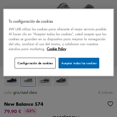
Tu configuración de cookies
AW LAB utiliza los cookies para ofrecerte el mejor servicio posible.
Al hacer clic en “Aceptar todas las cookies”, usted acepta que las
cookies se guarden en su dispositivo para mejorar la navegación
del sitio, analizar el uso del mismo, y colaborar con nuestros
estudios para marketing.
Cookie Policy
Configuración de cookies
Aceptar todas las cookies
color
gris/azul claro
4 colores
New Balance 574
79,90 €
-33%