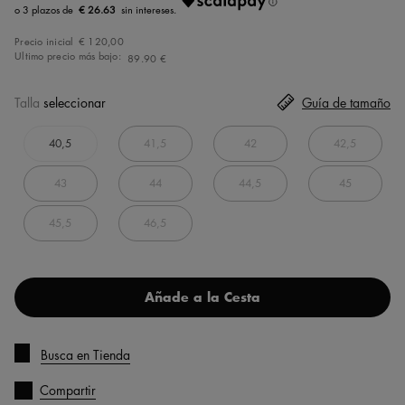
€ 26.63
Precio inicial
€ 120,00
Ultimo precio más bajo:
89.90 €
Talla
seleccionar
Guía de tamaño
40,5
41,5
42
42,5
43
44
44,5
45
45,5
46,5
Añade a la Cesta
Busca en Tienda
Compartir