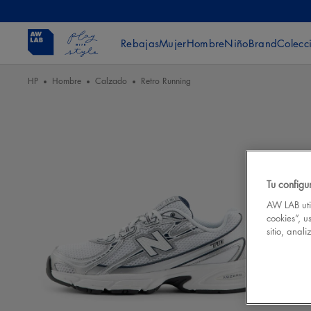
Rebajas
Mujer
Hombre
Niño
Brand
Colecc
HP
Hombre
Calzado
Retro Running
Tu configu
AW LAB util
cookies”, u
sitio, anal