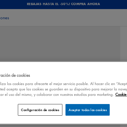
REBAJAS HASTA EL -50%! COMPRA AHORA
iones
ración de cookies
iza los cookies para ofrecerte el mejor servicio posible. Al hacer clic en “Acep
sted acepta que las cookies se guarden en su dispositivo para mejorar la nave
izar el uso del mismo, y colaborar con nuestros estudios para marketing.
Cookie 
Configuración de cookies
Aceptar todas las cookies