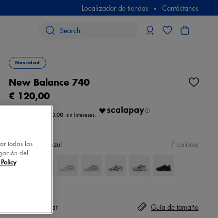
Localizador de tiendas
Contáctanos
Novedad
New Balance 740
€ 120,00
€ 40.00
tar todas las
color
blanco/azul
7 colores
gación del
Policy
Talla
seleccionar
Guía de tamaño