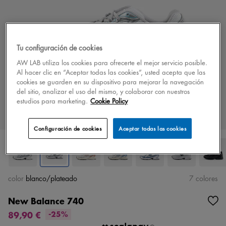
Tu configuración de cookies
AW LAB utiliza los cookies para ofrecerte el mejor servicio posible.
Al hacer clic en “Aceptar todas las cookies”, usted acepta que las
cookies se guarden en su dispositivo para mejorar la navegación
del sitio, analizar el uso del mismo, y colaborar con nuestros
estudios para marketing.
Cookie Policy
Configuración de cookies
Aceptar todas las cookies
color
blanco/plateado
7 colores
New Balance 740
89,90 €
-25%