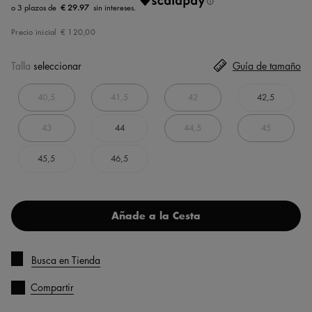
€ 29.97
Precio inicial
€ 120,00
Talla
seleccionar
Guía de tamaño
40,5
41,5
42
42,5
43
44
44,5
45
45,5
46,5
Añade a la Cesta
Busca en Tienda
Compartir