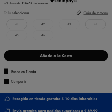
€ 56.65
Talla
seleccionar
Guía de tamaño
41
42
43
44
45
46
Añade a la Cesta
Busca en Tienda
Compartir
Recogida en tienda gratuita 5-10 días laborables
Envío gratuito para pedidos superiores a € 69,99