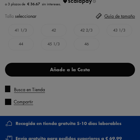
€ 36.67
Talla
seleccionar
Guía de tamaño
41 1/3
42
42 2/3
43 1/3
44
45 1/3
46
Añade a la Cesta
Busca en Tienda
Compartir
Recogida en tienda gratuita 5-10 días laborables
Envío gratuito para pedidos superiores a € 69,99