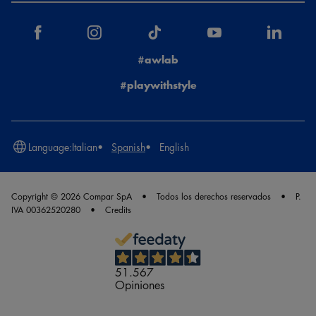
#awlab
#playwithstyle
Language:
Italian
Spanish
English
Copyright © 2026 Compar SpA
Todos los derechos reservados
P.
IVA 00362520280
Credits
51.567
Opiniones