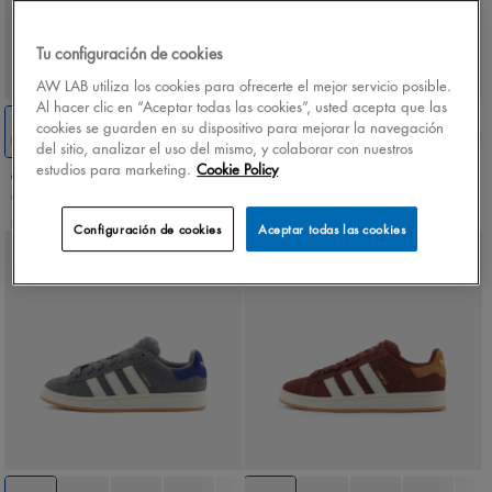
Tu configuración de cookies
AW LAB utiliza los cookies para ofrecerte el mejor servicio posible.
Al hacer clic en “Aceptar todas las cookies”, usted acepta que las
cookies se guarden en su dispositivo para mejorar la navegación
del sitio, analizar el uso del mismo, y colaborar con nuestros
estudios para marketing.
Cookie Policy
adidas Campus 00s
adidas Campus 00s
€ 120,00
€ 120,00
Hombre
Hombre
Configuración de cookies
Aceptar todas las cookies