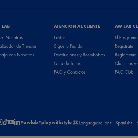
 LAB
ATENCIÓN AL CLIENTE
AW LAB C
re Nosotros
Envíos
El Programa
alizador de Tiendas
Sigue tu Pedido
Regístrate
baja con Nosotros
Devoluciones y Reembolsos
Reglamento
Guía de Tallas
Cláusulas y
FAQ y Contactos
FAQ Club
#awlab
#playwithstyle
Language:
Italian
Spanish