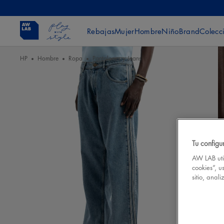
Rebajas
Mujer
Hombre
Niño
Brand
Colecc
HP
Hombre
Ropa
Pantalones y Jeans
Tu configu
AW LAB util
cookies”, u
sitio, anal