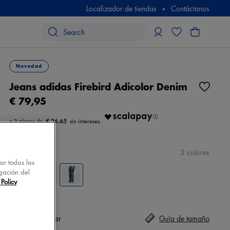
Localizador de tiendas
Contáctanos
Novedad
Jeans adidas Firebird Adicolor Denim
€ 79,95
€ 26.65
color
azul
3 colores
tar todas las
gación del
Policy
Talla
seleccionar
Guía de tamaño