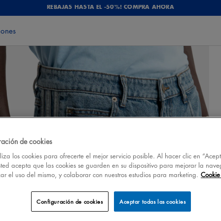
REBAJAS HASTA EL -50%! COMPRA AHORA
iones
ración de cookies
iza los cookies para ofrecerte el mejor servicio posible. Al hacer clic en “Acep
sted acepta que las cookies se guarden en su dispositivo para mejorar la nave
izar el uso del mismo, y colaborar con nuestros estudios para marketing.
Cookie 
Configuración de cookies
Aceptar todas las cookies