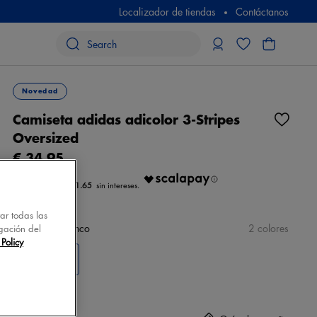
Localizador de tiendas
Contáctanos
Novedad
Camiseta adidas adicolor 3-Stripes
Oversized
€ 34,95
€ 11.65
tar todas las
color
azul/blanco
2 colores
gación del
Policy