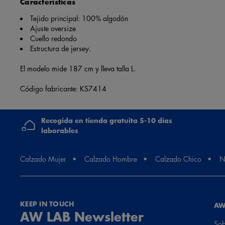
Características
Tejido principal: 100% algodón
Ajuste oversize
Cuello redondo
Estructura de jersey.
El modelo mide 187 cm y lleva talla L.
Código fabricante: KS7414
Recogida en tienda gratuita 5-10 días
laborables
Calzado Mujer
Calzado Hombre
Calzado Chico
N
KEEP IN TOUCH
AW
AW LAB Newsletter
Sob