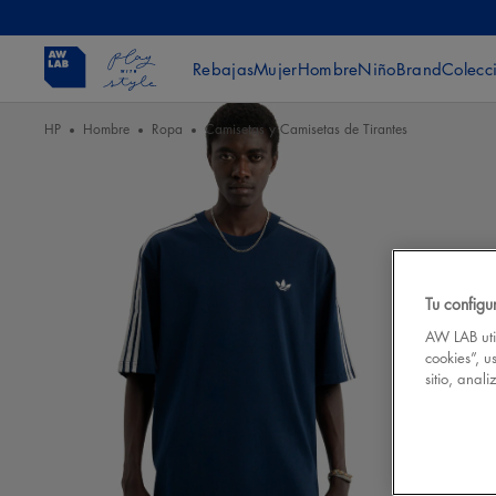
Rebajas
Mujer
Hombre
Niño
Brand
Colecc
HP
Hombre
Ropa
Camisetas y Camisetas de Tirantes
Tu configu
AW LAB util
cookies”, u
sitio, anal