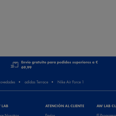
Envío gratuito para pedidos superiores a €
69,99
ovedades
adidas Terrace
Nike Air Force 1
 LAB
ATENCIÓN AL CLIENTE
AW LAB C
re Nosotros
Envíos
El Programa