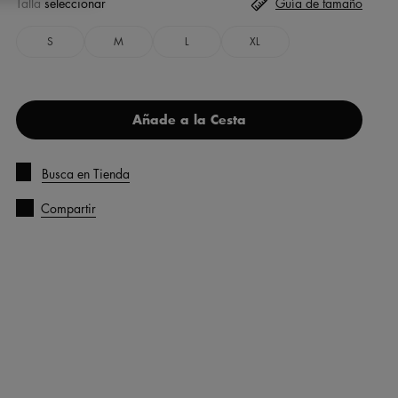
Talla
seleccionar
Guía de tamaño
S
M
L
XL
Añade a la Cesta
Busca en Tienda
Compartir