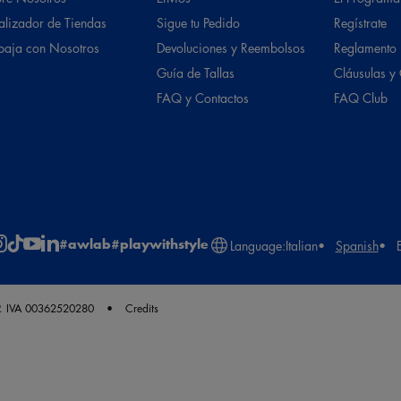
alizador de Tiendas
Sigue tu Pedido
Regístrate
baja con Nosotros
Devoluciones y Reembolsos
Reglamento
Guía de Tallas
Cláusulas y
FAQ y Contactos
FAQ Club
#awlab
#playwithstyle
Language:
Italian
Spanish
. IVA 00362520280
Credits