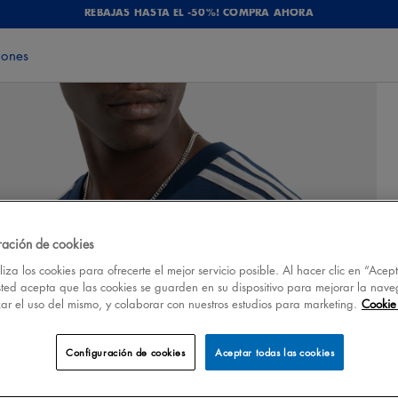
REBAJAS HASTA EL -50%! COMPRA AHORA
iones
ración de cookies
iza los cookies para ofrecerte el mejor servicio posible. Al hacer clic en “Acep
sted acepta que las cookies se guarden en su dispositivo para mejorar la nave
izar el uso del mismo, y colaborar con nuestros estudios para marketing.
Cookie 
Configuración de cookies
Aceptar todas las cookies