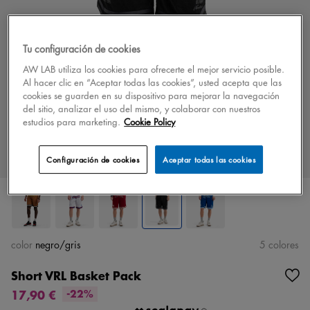
Tu configuración de cookies
AW LAB utiliza los cookies para ofrecerte el mejor servicio posible.
Al hacer clic en “Aceptar todas las cookies”, usted acepta que las
cookies se guarden en su dispositivo para mejorar la navegación
del sitio, analizar el uso del mismo, y colaborar con nuestros
estudios para marketing.
Cookie Policy
Configuración de cookies
Aceptar todas las cookies
color
negro/gris
5 colores
Short VRL Basket Pack
17,90 €
-22%