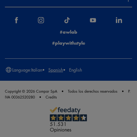
#awlab
#playwithstyle
Language:
Italian
Spanish
English
Copyright © 2026 Compar SpA
Todos los derechos reservados
P.
IVA 00362520280
Credits
51.531
Opiniones