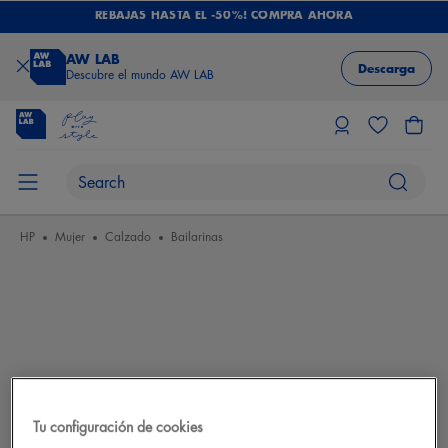
REBAJAS HASTA EL -50%! COMPRA AHORA
AW LAB
Descarga
Descubre el mundo AW LAB
HP
Mujer
Calzado
Bailarinas
Tu configuración de cookies