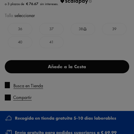
€ 76.67
Talla
seleccionar
36
37
38
39
40
41
Añade a la Cesta
Busca en Tienda
Compartir
Recogida en tienda gratuita 5-10 días laborables
Envío gratuito para pedidos superiores a € 69,99