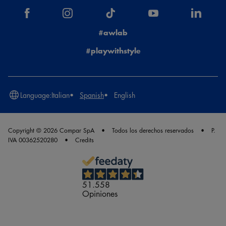
#awlab
#playwithstyle
Language:
Italian
Spanish
English
Copyright © 2026 Compar SpA
Todos los derechos reservados
P.
IVA 00362520280
Credits
51.558
Opiniones