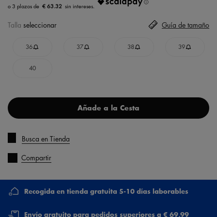
€ 63.32
Talla
seleccionar
Guía de tamaño
36
37
38
39
40
Añade a la Cesta
Busca en Tienda
Compartir
Recogida en tienda gratuita 5-10 días laborables
Envío gratuito para pedidos superiores a € 69,99