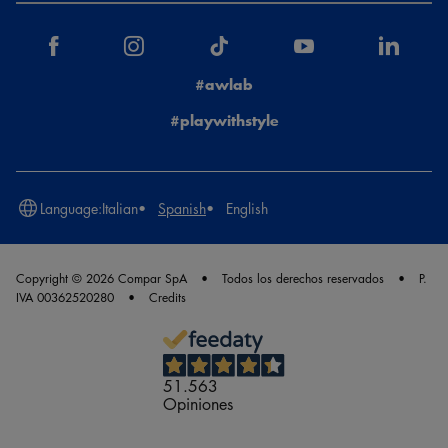
#awlab
#playwithstyle
Language:
Italian
Spanish
English
Copyright © 2026 Compar SpA
Todos los derechos reservados
P.
IVA 00362520280
Credits
51.563
Opiniones