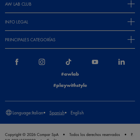
AW LAB CLUB
INFO LEGAL
PRINCIPALES CATEGORÍAS
#awlab
#playwithstyle
Language:
Italian
Spanish
English
Copyright © 2026 Compar SpA
Todos los derechos reservados
P.