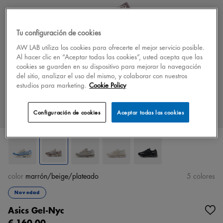
Tu configuración de cookies
AW LAB utiliza los cookies para ofrecerte el mejor servicio posible.
Al hacer clic en “Aceptar todas las cookies”, usted acepta que las
cookies se guarden en su dispositivo para mejorar la navegación
del sitio, analizar el uso del mismo, y colaborar con nuestros
estudios para marketing.
Cookie Policy
Configuración de cookies
Aceptar todas las cookies
color
marrón/beige/plateado
5 colores
Novedad
Asics Gel-Nyc
€ 160,00