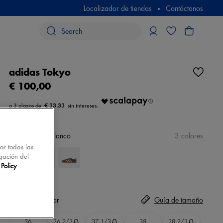
Localizador de tiendas
Contáctanos
adidas Tokyo
€ 100,00
€ 33.33
color
celeste/blanco
3 colores
tar todas las
gación del
Policy
Talla
seleccionar
Guía de tamaño
36
36 2/3
37 1/3
38
38 2/3