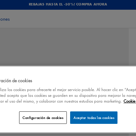
REBAJAS HASTA EL -50%! COMPRA AHORA
iones
ración de cookies
iza los cookies para ofrecerte el mejor servicio posible. Al hacer clic en “Acep
sted acepta que las cookies se guarden en su dispositivo para mejorar la nave
izar el uso del mismo, y colaborar con nuestros estudios para marketing.
Cookie 
Configuración de cookies
Aceptar todas las cookies