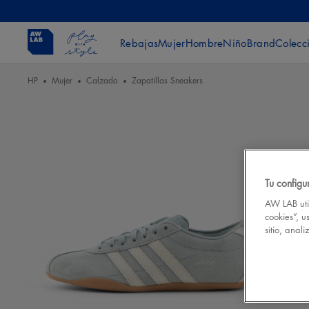
Rebajas
Mujer
Hombre
Niño
Brand
Colecc
HP
Mujer
Calzado
Zapatillas Sneakers
Tu configu
AW LAB util
cookies”, u
sitio, anal