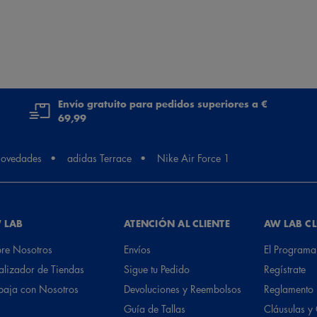
Envío gratuito para pedidos superiores a €
69,99
ovedades
adidas Terrace
Nike Air Force 1
 LAB
ATENCIÓN AL CLIENTE
AW LAB C
re Nosotros
Envíos
El Programa
alizador de Tiendas
Sigue tu Pedido
Regístrate
baja con Nosotros
Devoluciones y Reembolsos
Reglamento
Guía de Tallas
Cláusulas y