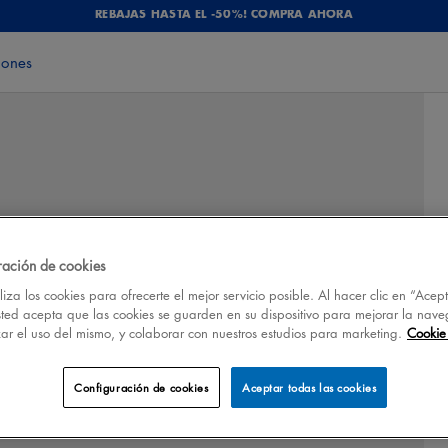
REBAJAS HASTA EL -50%! COMPRA AHORA
iones
ración de cookies
iza los cookies para ofrecerte el mejor servicio posible. Al hacer clic en “Acep
sted acepta que las cookies se guarden en su dispositivo para mejorar la nave
izar el uso del mismo, y colaborar con nuestros estudios para marketing.
Cookie 
Configuración de cookies
Aceptar todas las cookies