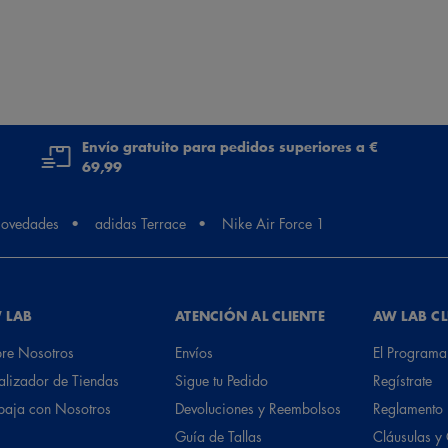
Envío gratuito para pedidos superiores a €
69,99
ovedades
adidas Terrace
Nike Air Force 1
 LAB
ATENCIÓN AL CLIENTE
AW LAB C
re Nosotros
Envíos
El Programa
alizador de Tiendas
Sigue tu Pedido
Regístrate
baja con Nosotros
Devoluciones y Reembolsos
Reglamento
Guía de Tallas
Cláusulas y