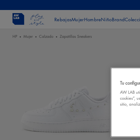
Rebajas
Mujer
Hombre
Niño
Brand
Colecc
HP
Mujer
Calzado
Zapatillas Sneakers
Tu configu
AW LAB util
cookies”, u
sitio, anal