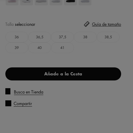
Talla
seleccionar
Guía de tamaño
36
36,5
37,5
38
38,5
39
40
41
Añade a la Cesta
Busca en Tienda
Compartir