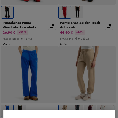
Pantalones Puma
Pantalones adidas Track
Wardrobe Essentials
Adibreak
26,90 €
44,90 €
-51%
-40%
Precio inicial
€ 54,95
Precio inicial
€ 74,95
Mujer
Mujer