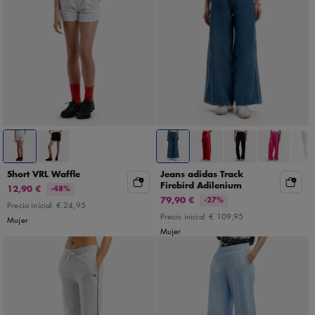
Short VRL Waffle
Jeans adidas Track
Firebird Adilenium
12,90 €
-48%
79,90 €
-27%
Precio inicial
€ 24,95
Precio inicial
€ 109,95
Mujer
Mujer