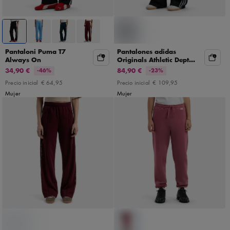
Pantaloni Puma T7
Pantalones adidas
Always On
Originals Athletic Dept
Denim Firebird
34,90 €
84,90 €
-46%
-23%
Precio inicial
€ 64,95
Precio inicial
€ 109,95
Mujer
Mujer