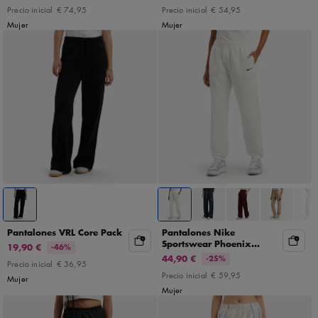
Precio inicial
€ 74,95
Precio inicial
€ 54,95
Mujer
Mujer
Pantalones VRL Core Pack
Pantalones Nike
Sportswear Phoenix
19,90 €
-46%
Fleece
44,90 €
-25%
Precio inicial
€ 36,95
Precio inicial
€ 59,95
Mujer
Mujer