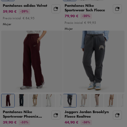
Pantalones adidas Velvet
Pantalones Nike
Sportswear Tech Fleece
59,90 €
-29%
79,90 €
-20%
Precio inicial
€ 84,95
Precio inicial
€ 99,95
Mujer
Mujer
Pantalones Nike
Joggers Jordan Brooklyn
Sportswear Phoenix
Fleece Realtree
Fleece
39,90 €
44,90 €
-33%
-36%