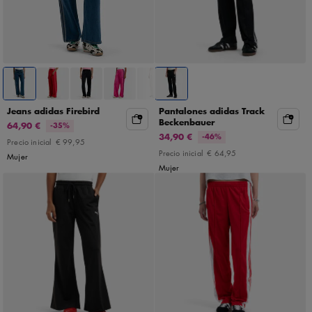
Jeans adidas Firebird
Pantalones adidas Track
Beckenbauer
64,90 €
-35%
34,90 €
-46%
Precio inicial
€ 99,95
Precio inicial
€ 64,95
Mujer
Mujer