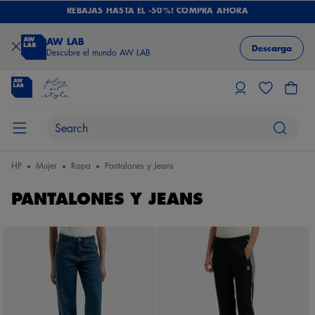
REBAJAS HASTA EL -50%! COMPRA AHORA
AW LAB
Descarga
Descubre el mundo AW LAB
HP
Mujer
Ropa
Pantalones y Jeans
PANTALONES Y JEANS