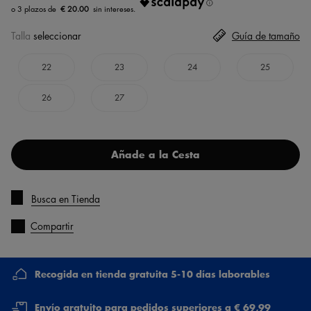
€ 20.00
Talla
seleccionar
Guía de tamaño
22
23
24
25
26
27
Añade a la Cesta
Busca en Tienda
Compartir
Recogida en tienda gratuita 5-10 días laborables
Envío gratuito para pedidos superiores a € 69,99