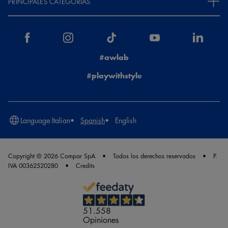
PRINCIPALES CATEGORÍAS
#awlab
#playwithstyle
Language:
Italian
Spanish
English
Copyright © 2026 Compar SpA
Todos los derechos reservados
P.
IVA 00362520280
Credits
51.558
Opiniones