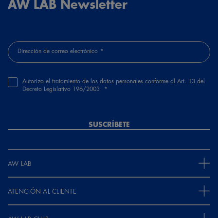
AW LAB Newsletter
Hace 1 año
La zapatilla es de muy buen material, resistente, un poco grande
para la tabla de tallas
Dirección de correo electrónico
Guest
Hace 1 año
Autorizo el tratamiento de los datos personales conforme al Art. 13 del
Soy muy lindas, un poco pesadas pero cómodas al usarlas
Decreto Legislativo 196/2003
Guest
SUSCRÍBETE
Hace 1 año
muy lindas la talla queda como corresponde y los deditos tienen
un buen espacio de movimiento
AW LAB
ATENCIÓN AL CLIENTE