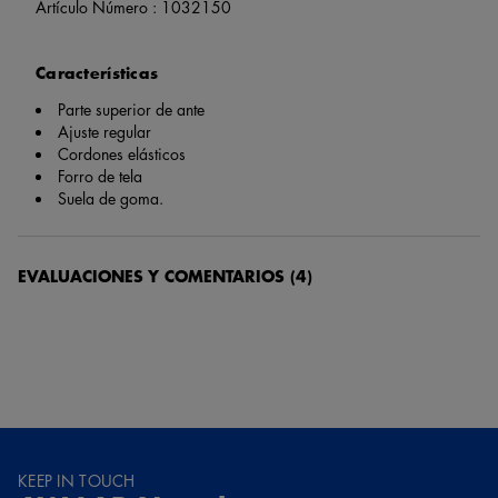
Artículo Número :
1032150
Características
Parte superior de ante
Ajuste regular
Cordones elásticos
Forro de tela
Suela de goma.
EVALUACIONES Y COMENTARIOS
(4)
Guest
Hace 1 año
El modelo es súper lindo, es un poquito pesado pero la calidad es
excelente. Viene al costado con un abrojo que creo que es para
poder agrandar si se tiene el pie ancho
KEEP IN TOUCH
Guest