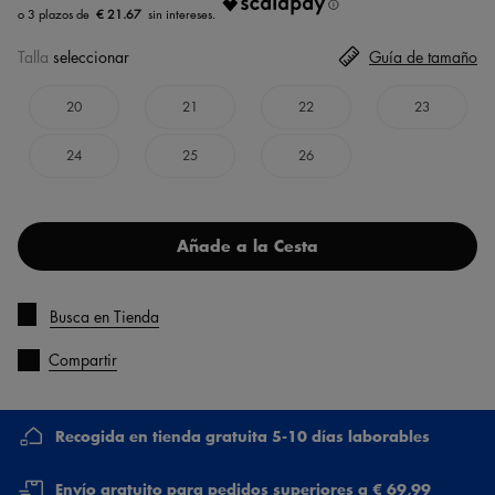
€ 21.67
Talla
seleccionar
Guía de tamaño
20
21
22
23
24
25
26
Añade a la Cesta
Busca en Tienda
Compartir
Recogida en tienda gratuita 5-10 días laborables
Envío gratuito para pedidos superiores a € 69,99