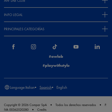
AW LAB CLUB
INFO LEGAL
PRINCIPALES CATEGORÍAS
#awlab
#playwithstyle
Language:
Italian
Spanish
English
Copyright © 2026 Compar SpA
Todos los derechos reservados
P.
IVA 00362520280
Credits