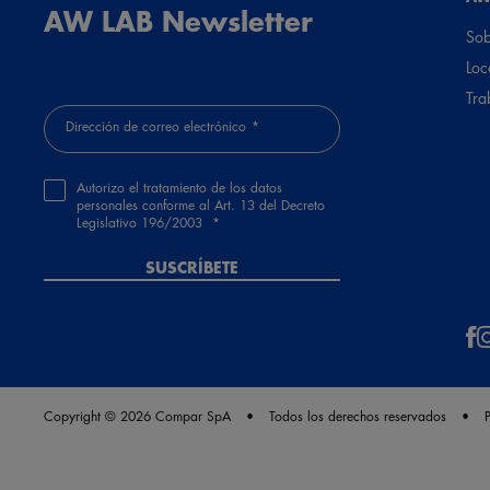
Guest
AW LAB Newsletter
Sob
Hace 6 meses y 8 días
Loc
muy buenas zapatillas para salir a correr de vez en cuando.
Tra
Dirección de correo electrónico
Guest
Hace 6 meses y 11 días
Autorizo el tratamiento de los datos
Súper cómodas, amortiguan un montón y los colores divinos
personales conforme al Art. 13 del Decreto
Legislativo 196/2003
SUSCRÍBETE
MUESTRA OTRAS REVISIONES
Copyright © 2026 Compar SpA
Todos los derechos reservados
P