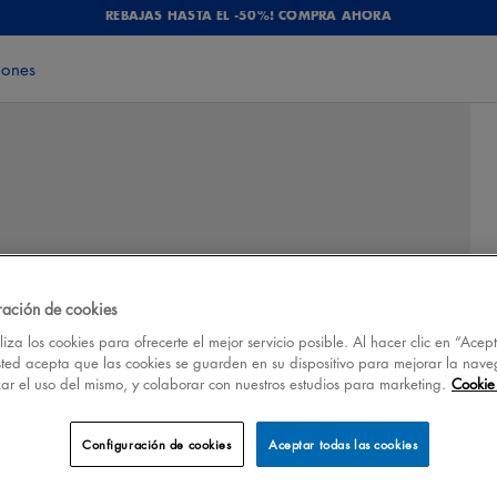
REBAJAS HASTA EL -50%! COMPRA AHORA
iones
ración de cookies
iza los cookies para ofrecerte el mejor servicio posible. Al hacer clic en “Acep
sted acepta que las cookies se guarden en su dispositivo para mejorar la nave
izar el uso del mismo, y colaborar con nuestros estudios para marketing.
Cookie 
Configuración de cookies
Aceptar todas las cookies