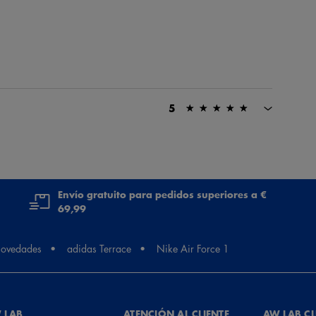
5
iones para correr todo tipo de ritmos y distancias con
Envío gratuito para pedidos superiores a €
te igualmente. 700-800km approx.
69,99
ovedades
adidas Terrace
Nike Air Force 1
lamativo pero a la juventud les gusta asi
 LAB
ATENCIÓN AL CLIENTE
AW LAB C