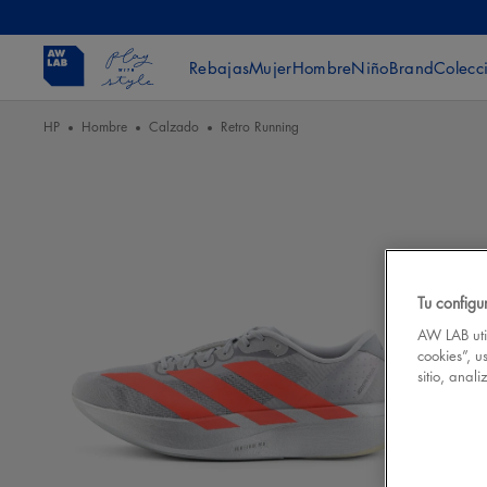
Rebajas
Mujer
Hombre
Niño
Brand
Colecc
HP
Hombre
Calzado
Retro Running
Tu configu
AW LAB util
cookies”, u
sitio, anal