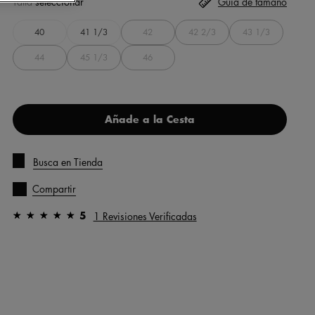
Talla
seleccionar
Guía de tamaño
40
41 1/3
42
42 2/3
43 1/3
44
45 1/3
46
Añade a la Cesta
Busca en Tienda
Compartir
5
1 Revisiones Verificadas