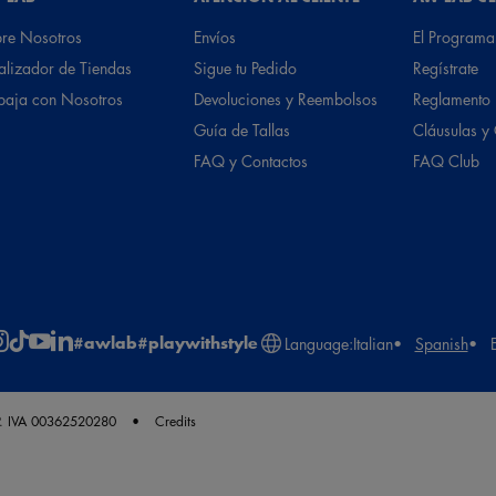
re Nosotros
Envíos
El Programa
alizador de Tiendas
Sigue tu Pedido
Regístrate
baja con Nosotros
Devoluciones y Reembolsos
Reglamento
Guía de Tallas
Cláusulas y
FAQ y Contactos
FAQ Club
#awlab
#playwithstyle
Language:
Italian
Spanish
. IVA 00362520280
Credits