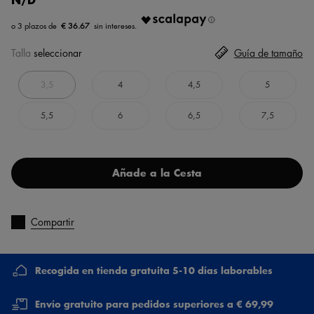
€ 36.67
Talla
seleccionar
Guía de tamaño
3,5
4
4,5
5
5,5
6
6,5
7,5
Añade a la Cesta
Compartir
Recogida en tienda gratuita 5-10 días laborables
Envío gratuito para pedidos superiores a € 69,99