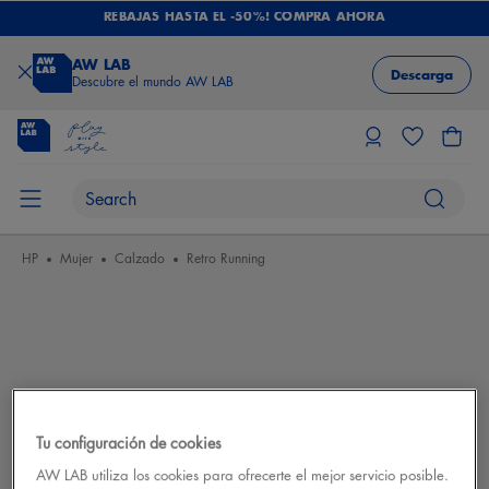
REBAJAS HASTA EL -50%! COMPRA AHORA
AW LAB
Descarga
Descubre el mundo AW LAB
HP
Mujer
Calzado
Retro Running
Tu configuración de cookies
AW LAB utiliza los cookies para ofrecerte el mejor servicio posible.